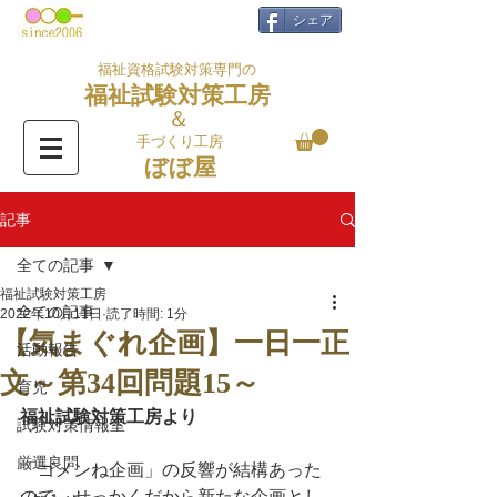
シェア
福祉資格試験対策専門の
福祉試験対策工房
＆
手づくり工房
ぼぼ屋
記事
全ての記事
福祉試験対策工房
全ての記事
2022年10月11日
読了時間: 1分
【気まぐれ企画】一日一正
活動報告
文～第34回問題15～
育児
福祉試験対策工房より
試験対策情報室
厳選良問
「ゴメンね企画」の反響が結構あった
ので、せっかくだから新たな企画とし