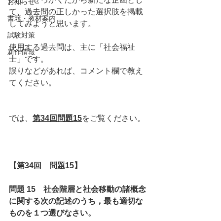
お知らせ
て、過去問の正しかった選択肢を掲載
書籍・教材案内
してみようと思います。
試験対策
使用する過去問は、主に「社会福祉
新作情報
士」です。
誤りなどがあれば、コメント欄で教え
てください。
では、
第34回問題15
をご覧ください。
【第34回　問題15】
問題 15　社会階層と社会移動の諸概念
に関する次の記述のうち，最も適切な
ものを１つ選びなさい。