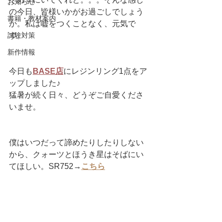
お知らせ
の今日、皆様いかがお過ごしでしょう
書籍・教材案内
か。私は嘘をつくことなく、元気で
試験対策
す。
新作情報
今日も
BASE店
にレジンリング1点をア
ップしました♪
猛暑が続く日々、どうぞご自愛くださ
いませ。
僕はいつだって諦めたりしたりしない
から、クォーツとほうき星はそばにい
てほしい。SR752→
こちら