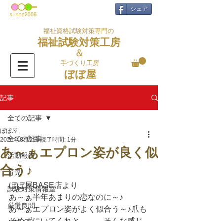
シェア
福祉資格試験対策専門の
福祉試験対策工房
＆
手づくり工房
ぼぼ屋
記事
全ての記事
ぼぼ屋
全ての記事
2021年8月5日
読了時間: 1分
あ～ぁエプロン姿が良く似
活動報告
合う♪
育児
ぼぼ屋BASE店より
試験対策情報室
あ～ぁ半年あまりの恋なのに～♪
厳選良問
あ～ぁエプロン姿がよく似合う～♪爪も
そめずにいてくれと。。。そんな感じ