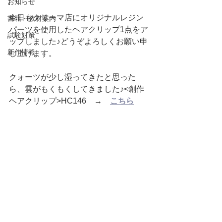
お知らせ
今日もクリーマ店にオリジナルレジン
書籍・教材案内
パーツを使用したヘアクリップ1点をア
試験対策
ップしました♪どうぞよろしくお願い申
新作情報
し上げます。
クォーツが少し湿ってきたと思った
ら、雲がもくもくしてきました♪<創作
ヘアクリップ>HC146　→　
こちら