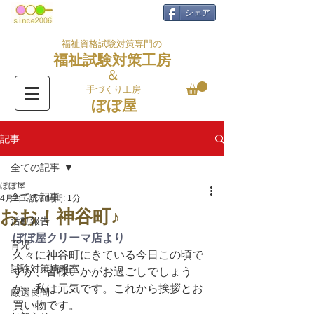
シェア
福祉資格試験対策専門の
福祉試験対策工房
＆
手づくり工房
ぼぼ屋
記事
全ての記事
ぼぼ屋
全ての記事
4月2日
読了時間: 1分
おお！神谷町♪
活動報告
ぼぼ屋クリーマ店より
育児
久々に神谷町にきている今日この頃で
試験対策情報室
すが、皆様いかがお過ごしでしょう
か。私は元気です。これから挨拶とお
厳選良問
買い物です。