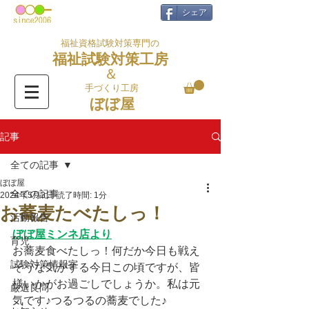
シェア
福祉資格試験対策専門の
福祉試験対策工房
＆
手づくり工房
ぼぼ屋
記事
全ての記事
ぼぼ屋
全ての記事
2024年5月3日
読了時間: 1分
お蕎麦たべたしっ！
活動報告
ぼぼ屋ミンネ店より
育児
お蕎麦食べたしっ！何だか今日も戦え
試験対策情報室
そうな気がする今日この頃ですが、皆
様いかがお過ごしでしょうか。私は元
厳選良問
気です♪つるつるの蕎麦でした♪