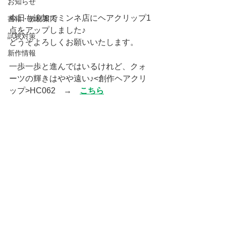
お知らせ
今日も追加でミンネ店にヘアクリップ1
書籍・教材案内
点をアップしました♪
試験対策
どうぞよろしくお願いいたします。
新作情報
一歩一歩と進んではいるけれど、クォ
ーツの輝きはやや遠い♪<創作ヘアクリ
ップ>HC062　→　
こちら