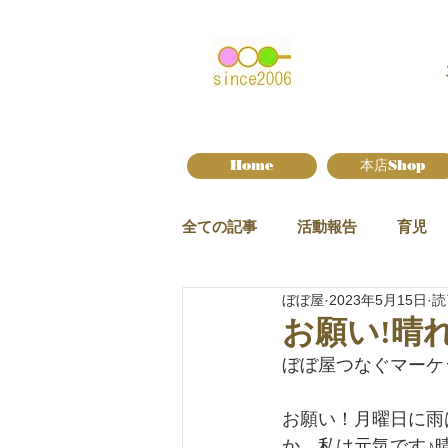
Home
本店Shop
全ての記事
活動報告
育児
ぼぼ屋
2023年5月15日
読
新作情報
お願い!晴れ
ぼぼ屋つなぐマーケ
お願い！月曜日に雨
か。私は元気です♪