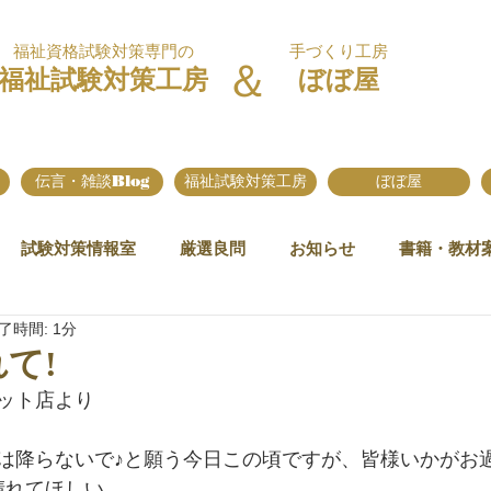
福祉資格試験対策専門の
手づくり工房
＆
福祉試験対策工房
ぼぼ屋
伝言・雑談Blog
福祉試験対策工房
ぼぼ屋
試験対策情報室
厳選良問
お知らせ
書籍・教材
了時間: 1分
て!
ット店より
は降らないで♪と願う今日この頃ですが、皆様いかがお
晴れてほしい。。。