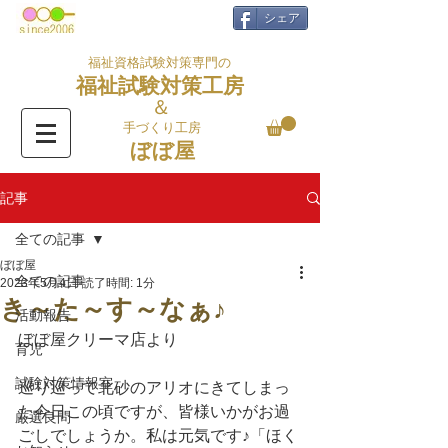
シェア
福祉資格試験対策専門の
福祉試験対策工房
＆
手づくり工房
ぼぼ屋
記事
全ての記事
ぼぼ屋
全ての記事
2023年5月4日
読了時間: 1分
き～た～す～なぁ♪
活動報告
ぼぼ屋クリーマ店より
育児
試験対策情報室
巡り巡って北砂のアリオにきてしまっ
た今日この頃ですが、皆様いかがお過
厳選良問
ごしでしょうか。私は元気です♪「ほく