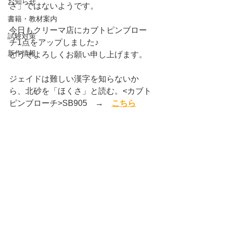
お知らせ
さ」ではないようです。
書籍・教材案内
今日もクリーマ店にカブトピンブロー
試験対策
チ1点をアップしました♪
新作情報
どうぞよろしくお願い申し上げます。
ジェイドは難しい漢字を知らないか
ら、北砂を「ほくさ」と読む。<カブト
ピンブローチ>SB905　→　
こちら