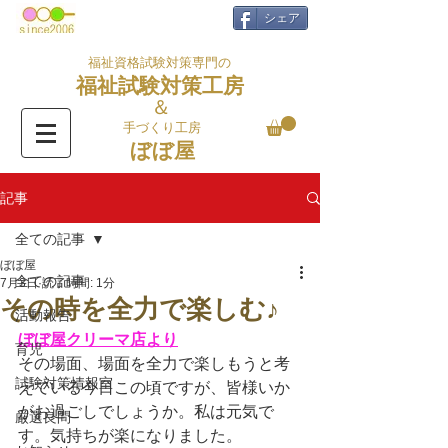
シェア
福祉資格試験対策専門の
福祉試験対策工房
＆
手づくり工房
ぼぼ屋
記事
全ての記事
ぼぼ屋
全ての記事
7月3日
読了時間: 1分
その時を全力で楽しむ♪
活動報告
ぼぼ屋クリーマ店より
育児
その場面、場面を全力で楽しもうと考
試験対策情報室
えている今日この頃ですが、皆様いか
がお過ごしでしょうか。私は元気で
厳選良問
す。気持ちが楽になりました。