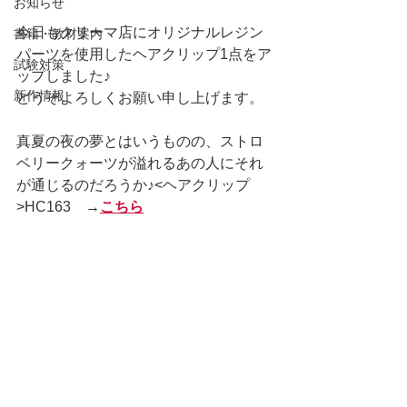
お知らせ
今日もクリーマ店にオリジナルレジン
書籍・教材案内
パーツを使用したヘアクリップ1点をア
試験対策
ップしました♪
新作情報
どうぞよろしくお願い申し上げます。
真夏の夜の夢とはいうものの、ストロ
ベリークォーツが溢れるあの人にそれ
が通じるのだろうか♪<ヘアクリップ
>HC163　→
こちら