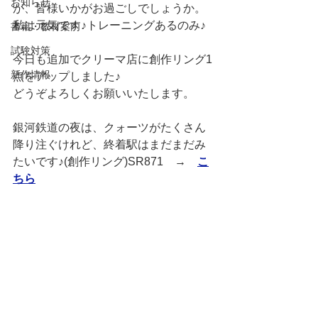
お知らせ
が、皆様いかがお過ごしでしょうか。
私は元気です♪トレーニングあるのみ♪
書籍・教材案内
試験対策
今日も追加でクリーマ店に創作リング1
新作情報
点をアップしました♪
どうぞよろしくお願いいたします。
銀河鉄道の夜は、クォーツがたくさん
降り注ぐけれど、終着駅はまだまだみ
たいです♪(創作リング)SR871　→　
こ
ちら