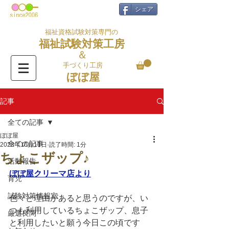
シェア
福祉資格試験対策専門の
福祉試験対策工房
＆
手づくり工房
ぼぼ屋
記事
全ての記事
ぼぼ屋
全ての記事
2023年10月11日
読了時間: 1分
ちょこザップ♪
活動報告
ぼぼ屋クリーマ店より
育児
試験対策情報室
色々と理由があると思うのですが、い
つも利用しているちょこザップ、息子
厳選良問
と利用したいと願う今日この頃です