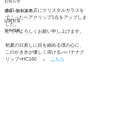
お知らせ
今日もミンネ店にクリスタルガラスを
書籍・教材案内
でこったヘアクリップ1点をアップしま
試験対策
した。
新作情報
どうぞよろしくお願い申し上げます。
初夏の日差しに目を細める僕の心に、
このかき氷が優しく溶ける♪<バナナク
リップ>HC160　→　
こちら