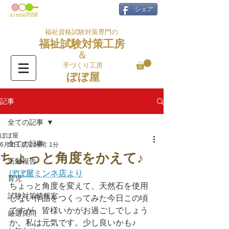
シェア
福祉資格試験対策専門の
福祉試験対策工房
＆
手づくり工房
ぼぼ屋
記事
全ての記事
ぼぼ屋
全ての記事
6月3日
読了時間: 1分
ちょっと角度をかえて♪
活動報告
ぼぼ屋ミンネ店より
育児
ちょっと角度を変えて、天然石を使用
試験対策情報室
しない作品をつくってみた今日この頃
ですが、皆様いかがお過ごしでしょう
厳選良問
か。私は元気です。少し良いかも♪