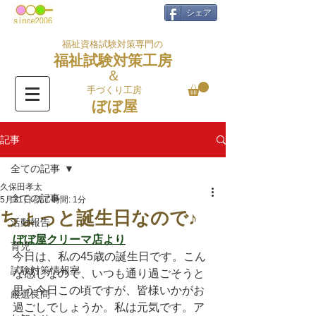
シェア
福祉資格試験対策専門の
福祉試験対策工房
＆
手づくり工房
ぼぼ屋
記事
全ての記事
久保田孝太
全ての記事
5月31日
読了時間: 1分
ちょっと誕生日なので♪
活動報告
ぼぼ屋クリーマ店より
育児
今日は、私の45歳の誕生日です。こん
試験対策情報室
な感じなので、いつも通り過ごそうと
思う今日この頃ですが、皆様いかがお
厳選良問
過ごしでしょうか。私は元気です。ア