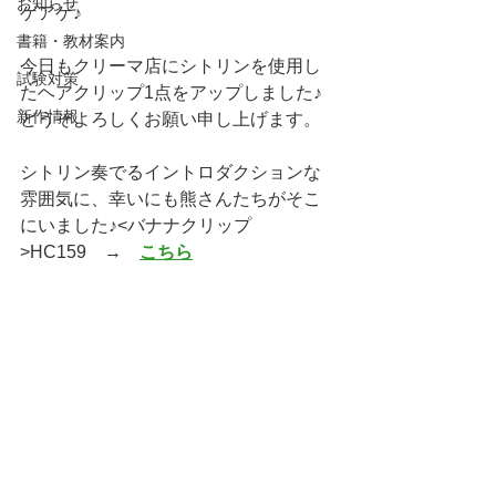
お知らせ
ゲアゲ♪
書籍・教材案内
今日もクリーマ店にシトリンを使用し
試験対策
たヘアクリップ1点をアップしました♪
新作情報
どうぞよろしくお願い申し上げます。
シトリン奏でるイントロダクションな
雰囲気に、幸いにも熊さんたちがそこ
にいました♪<バナナクリップ
>HC159　→　
こちら