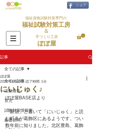
シェア
福祉資格試験対策専門の
福祉試験対策工房
＆
手づくり工房
ぼぼ屋
記事
全ての記事
ぼぼ屋
全ての記事
2021年8月29日
読了時間: 1分
にいじゅく♪
活動報告
ぼぼ屋BASE店より
育児
試験対策情報室
「新宿」と書いて「にいじゅく」と読
む町名が葛飾区にあるようです。つい
厳選良問
数年前に知りました。北区豊島、葛飾