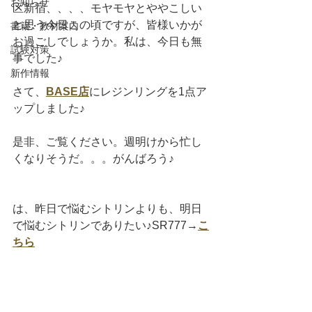
お知らせ
区新宿、、、、モヤモヤとややこしい
と思う今日この頃ですが、皆様いかが
書籍・教材案内
お過ごしでしょうか。私は、今日も無
試験対策
事でした♪
新作情報
さて、
BASE店
にレジンリングを1点ア
ップしました♪
是非、ご覧ください。週明けから忙し
くなりそうだ。。。がんばろう♪
は、昨日で悩むシトリンよりも、明日
で悩むシトリンでありたい♪SR777→
こ
ちら