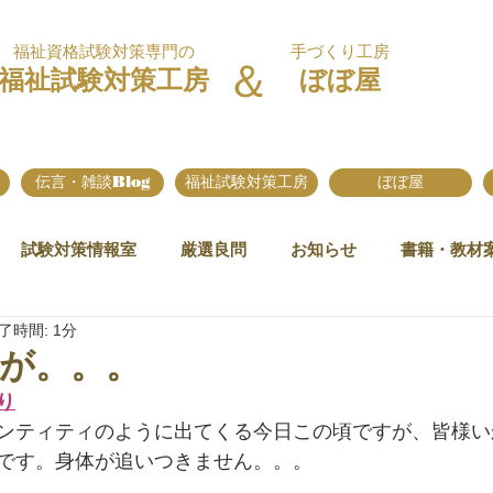
福祉資格試験対策専門の
手づくり工房
＆
福祉試験対策工房
ぼぼ屋
伝言・雑談Blog
福祉試験対策工房
ぼぼ屋
試験対策情報室
厳選良問
お知らせ
書籍・教材
了時間: 1分
が。。。
り
ンティティのように出てくる今日この頃ですが、皆様い
です。身体が追いつきません。。。