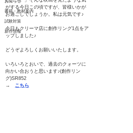
お知らせ
がする今日この頃ですが、皆様いかが
書籍・教材案内
お過ごしでしょうか。私は元気です♪
試験対策
今日もクリーマ店に創作リング1点をア
新作情報
ップしました♪
どうぞよろしくお願いいたします。
いろいろとおいで、過去のクォーツに
向かい合おうと思います♪(創作リン
グ)SR852
→　
こちら