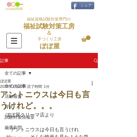
シェア
福祉資格試験対策専門の
福祉試験対策工房
＆
手づくり工房
ぼぼ屋
記事
全ての記事
ぼぼ屋
全ての記事
2023年2月20日
読了時間: 1分
アントニウスは今日も言
活動報告
うけれど。。。
育児
ぼぼ屋クリーマ店より
試験対策情報室
厳選良問
「アントニウスは今日も言うけれ
ど。。。」そんな映画を見たような気