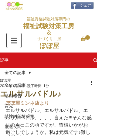
シェア
福祉資格試験対策専門の
福祉試験対策工房
＆
手づくり工房
ぼぼ屋
記事
全ての記事
ぼぼ屋
全ての記事
2024年1月10日
読了時間: 1分
エルサルバドル♪
活動報告
ぼぼ屋ミンネ店より
育児
エルサルバドル、エルサルバドル、エ
試験対策情報室
ルサルバドル、、、、言えた!!!そんな感
じの今日この頃ですが、皆様いかがお
厳選良問
過ごしでしょうか。私は元気です♪難し