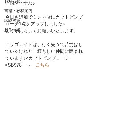
お知らせ
い国名ですね♪
書籍・教材案内
今日も追加でミンネ店にカブトピンブ
試験対策
ローチ1点をアップしました♪
新作情報
どうぞよろしくお願いいたします。
アラゴナイトは、行く先々で苦労はし
ているけれど、頼もしい仲間に囲まれ
ています♪<カブトピンブローチ
>SB978　→　
こちら