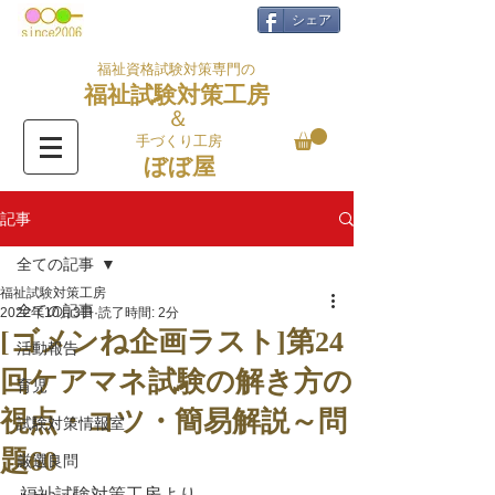
シェア
福祉資格試験対策専門の
福祉試験対策工房
＆
手づくり工房
ぼぼ屋
記事
全ての記事
福祉試験対策工房
全ての記事
2022年10月3日
読了時間: 2分
[ゴメンね企画ラスト]第24
活動報告
回ケアマネ試験の解き方の
育児
視点・コツ・簡易解説～問
試験対策情報室
題60
厳選良問
福祉試験対策工房より