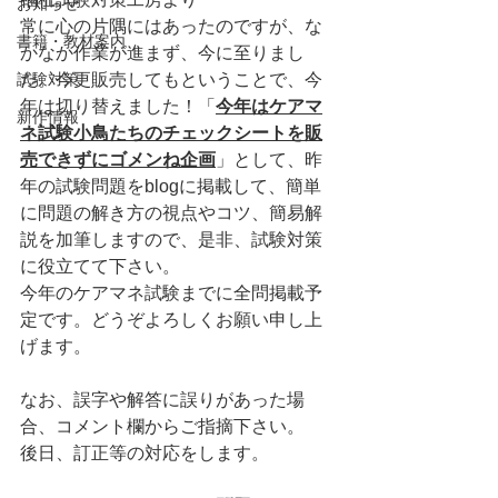
お知らせ
常に心の片隅にはあったのですが、な
書籍・教材案内
かなか作業が進まず、今に至りまし
試験対策
た。今更販売してもということで、今
年は切り替えました！「
今年はケアマ
新作情報
ネ試験小鳥たちのチェックシートを販
売できずにゴメンね企画
」として、昨
年の試験問題をblogに掲載して、簡単
に問題の解き方の視点やコツ、簡易解
説を加筆しますので、是非、試験対策
に役立てて下さい。
今年のケアマネ試験までに全問掲載予
定です。どうぞよろしくお願い申し上
げます。
なお、誤字や解答に誤りがあった場
合、コメント欄からご指摘下さい。
後日、訂正等の対応をします。