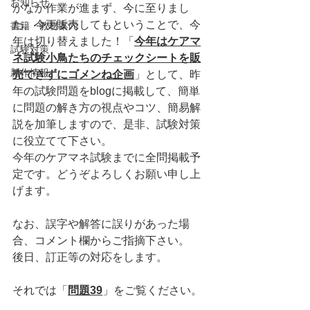
お知らせ
かなか作業が進まず、今に至りまし
た。今更販売してもということで、今
書籍・教材案内
年は切り替えました！「
今年はケアマ
試験対策
ネ試験小鳥たちのチェックシートを販
新作情報
売できずにゴメンね企画
」として、昨
年の試験問題をblogに掲載して、簡単
に問題の解き方の視点やコツ、簡易解
説を加筆しますので、是非、試験対策
に役立てて下さい。
今年のケアマネ試験までに全問掲載予
定です。どうぞよろしくお願い申し上
げます。
なお、誤字や解答に誤りがあった場
合、コメント欄からご指摘下さい。
後日、訂正等の対応をします。
それでは「
問題39
」をご覧ください。