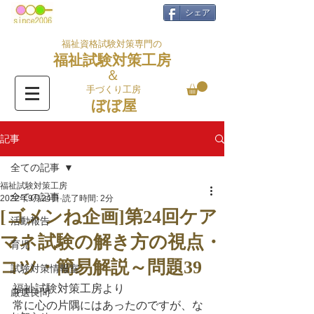
シェア
福祉資格試験対策専門の
福祉試験対策工房
＆
手づくり工房
ぼぼ屋
記事
全ての記事
福祉試験対策工房
全ての記事
2022年9月24日
読了時間: 2分
[ゴメンね企画]第24回ケア
活動報告
マネ試験の解き方の視点・
育児
コツ・簡易解説～問題39
試験対策情報室
福祉試験対策工房より
厳選良問
常に心の片隅にはあったのですが、な