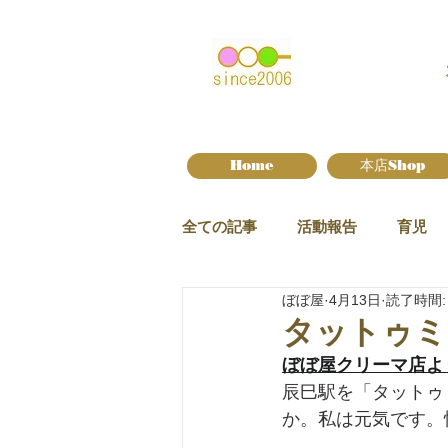
Home
本店Shop
全ての記事
活動報告
育児
ぼぼ屋
4月13日
読了時間:
新作情報
タットゥミ
ぼぼ屋クリーマ店よ
辰巳駅を「タットゥ
か。私は元気です。