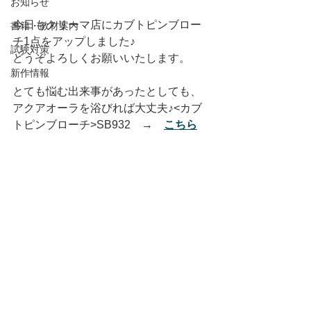
お知らせ
今日もクリーマ店にカブトピンブロー
書籍・教材案内
チ1点をアップしました♪
試験対策
どうぞよろしくお願いいたします。
新作情報
とても悩む出来事があったとしても、
アクアオーラを浴びれば大丈夫♪<カブ
トピンブローチ>SB932　→　
こちら