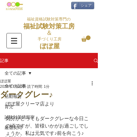
シェア
福祉資格試験対策専門の
福祉試験対策工房
＆
手づくり工房
ぼぼ屋
記事
全ての記事
ぼぼ屋
全ての記事
2023年7月20日
読了時間: 1分
ダークグレー♪
活動報告
ぼぼ屋クリーマ店より
育児
試験対策情報室
気分がとってもダークグレーな今日こ
の頃ですが、皆様いかがお過ごしでし
厳選良問
ょうか。私は元気です♪前を向こう♪