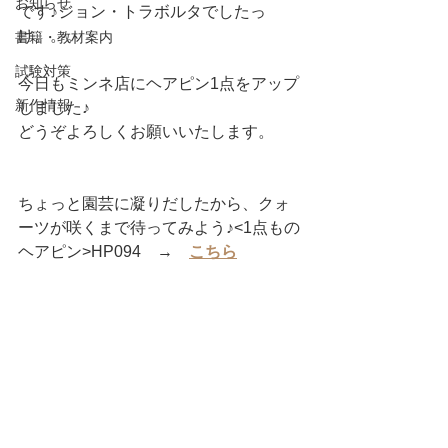
お知らせ
です♪ジョン・トラボルタでしたっ
け。。。
書籍・教材案内
試験対策
今日もミンネ店にヘアピン1点をアップ
新作情報
しました♪
どうぞよろしくお願いいたします。
ちょっと園芸に凝りだしたから、クォ
ーツが咲くまで待ってみよう♪<1点もの
ヘアピン>HP094　→　
こちら