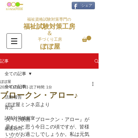
シェア
福祉資格試験対策専門の
福祉試験対策工房
＆
手づくり工房
ぼぼ屋
記事
全ての記事
ぼぼ屋
全ての記事
2022年12月27日
読了時間: 1分
ブロークン・アロー♪
活動報告
ぼぼ屋ミンネ店より
育児
試験対策情報室
久々に映画『ブロークン・アロー』が
見たいと思う今日この頃ですが、皆様
厳選良問
いかがお過ごしでしょうか。私は元気