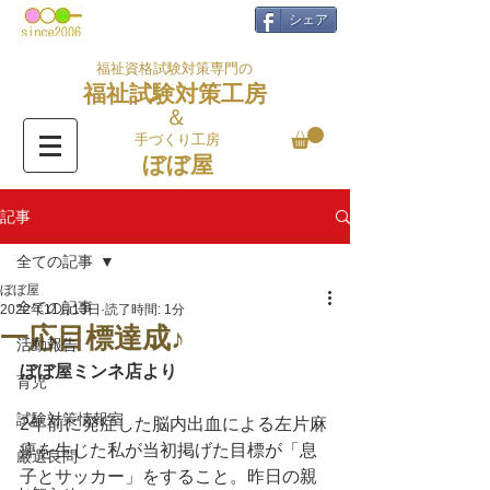
シェア
福祉資格試験対策専門の
福祉試験対策工房
＆
手づくり工房
ぼぼ屋
記事
全ての記事
ぼぼ屋
全ての記事
2022年11月13日
読了時間: 1分
一応目標達成♪
活動報告
ぼぼ屋ミンネ店より
育児
試験対策情報室
2年前に発症した脳内出血による左片麻
痺を生じた私が当初掲げた目標が「息
厳選良問
子とサッカー」をすること。昨日の親