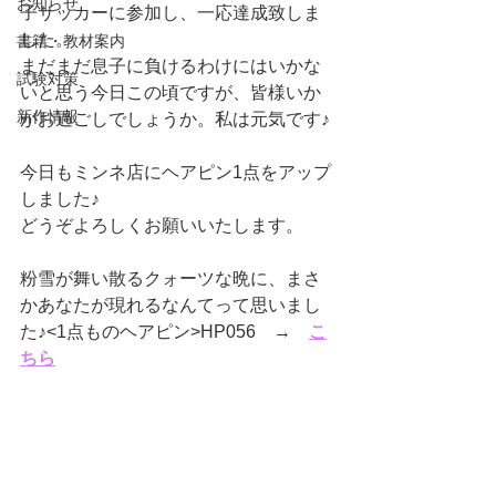
お知らせ
子サッカーに参加し、一応達成致しま
した。
書籍・教材案内
まだまだ息子に負けるわけにはいかな
試験対策
いと思う今日この頃ですが、皆様いか
新作情報
がお過ごしでしょうか。私は元気です♪
今日もミンネ店にヘアピン1点をアップ
しました♪
どうぞよろしくお願いいたします。
粉雪が舞い散るクォーツな晩に、まさ
かあなたが現れるなんてって思いまし
た♪<1点ものヘアピン>HP056　→　
こ
ちら