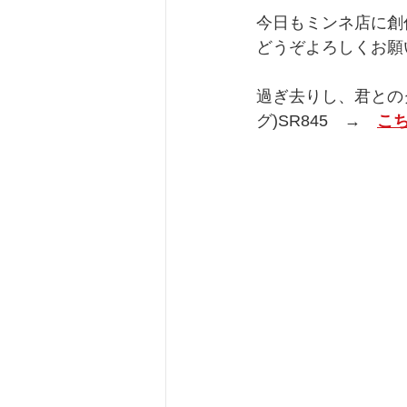
今日もミンネ店に創
どうぞよろしくお願
過ぎ去りし、君との
グ)SR845　→　
こ