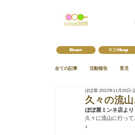
Home
本店Shop
全ての記事
活動報告
育児
ぼぼ屋
2022年11月20日
新作情報
久々の流山
ぼぼ屋ミンネ店より
久々に流山に行って
♪