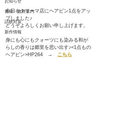
お知らせ
今日もクリーマ店にヘアピン1点をアッ
書籍・教材案内
プしました♪
試験対策
どうぞよろしくお願い申し上げます。
新作情報
身にも心にもクォーツにも染みる和が
らしの香りは郷里を思い出す♪<1点もの
ヘアピン>HP264　→　
こちら