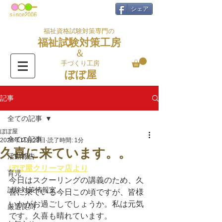
シェア
福祉資格試験対策専門の
福祉試験対策工房
＆
手づくり工房
ぼぼ屋
記事
全ての記事
ぼぼ屋
全ての記事
2025年11月22日
読了時間: 1分
久喜に来ています。。
活動報告
ぼぼ屋クリーマ店より
育児
今日はスクーリングの講義のため、久
試験対策情報室
喜に来ている今日この頃ですが、皆様
いかがお過ごしでしょうか。私は元気
厳選良問
です。久喜も晴れています。