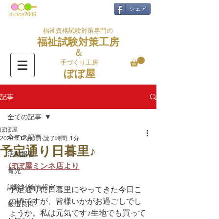
シェア
福祉資格試験対策専門の
福祉試験対策工房
＆
手づくり工房
ぼぼ屋
記事
全ての記事
ぼぼ屋
全ての記事
2023年12月8日
読了時間: 1分
予定通り日暮里♪
活動報告
ぼぼ屋ミンネ店より
育児
試験対策情報室
予定通りに日暮里にやってきた今日こ
の頃ですが、皆様いかがお過ごしでし
厳選良問
ょうか。私は元気です♪生地でも買って