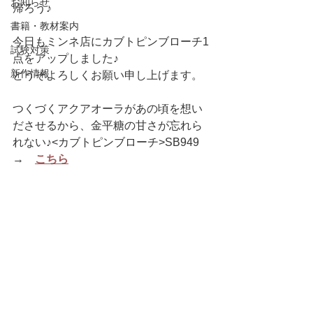
お知らせ
帰ろう♪
書籍・教材案内
今日もミンネ店にカブトピンブローチ1
試験対策
点をアップしました♪
新作情報
どうぞよろしくお願い申し上げます。
つくづくアクアオーラがあの頃を想い
ださせるから、金平糖の甘さが忘れら
れない♪<カブトピンブローチ>SB949　
→　
こちら