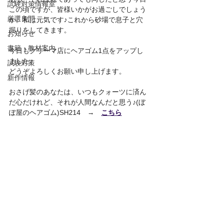
試験対策情報室
この頃ですが、皆様いかがお過ごしでしょう
厳選良問
か。私は元気です♪これから砂場で息子と穴
掘りをしてきます。
お知らせ
書籍・教材案内
今日もクリーマ店にヘアゴム1点をアップし
ました♪
試験対策
どうぞよろしくお願い申し上げます。
新作情報
おさげ髪のあなたは、いつもクォーツに済ん
だ心だけれど、それが人間なんだと思う♪(ぼ
ぼ屋のヘアゴム)SH214　→　
こちら