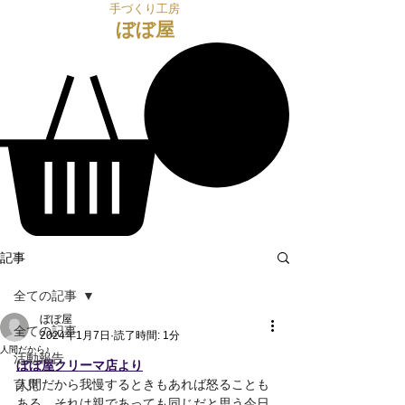
手づくり工房
ぼぼ屋
記事
全ての記事
ぼぼ屋
全ての記事
2024年1月7日
読了時間: 1分
人間だから♪
活動報告
ぼぼ屋クリーマ店より
人間だから我慢するときもあれば怒ることも
育児
ある。それは親であっても同じだと思う今日