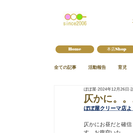
Home
本店Shop
全ての記事
活動報告
育児
ぼぼ屋
2024年12月26日
新作情報
仄かに。。
ぼぼ屋クリーマ店よ
仄かにお昼だと確信
す。お腹空いた。。