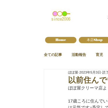
Home
本店Shop
全ての記事
活動報告
育児
ぼぼ屋
2023年5月3日
読了
新作情報
以前住んで
ぼぼ屋クリーマ店よ
17歳ころに住んで
は元気です♪予定し