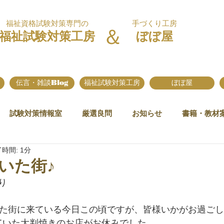
福祉資格試験対策専門の
手づくり工房
＆
福祉試験対策工房
ぼぼ屋
伝言・雑談Blog
福祉試験対策工房
ぼぼ屋
試験対策情報室
厳選良問
お知らせ
書籍・教材
時間: 1分
いた街♪
り
いた街に来ている今日この頃ですが、皆様いかがお過ご
ていた大判焼きのお店がお休みでした。。。。