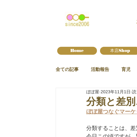
Home
本店Shop
全ての記事
活動報告
育児
ぼぼ屋
2023年11月1日
読
新作情報
分類と差別
ぼぼ屋つなぐマーケ
分類することは、差
今日この頃ですが、