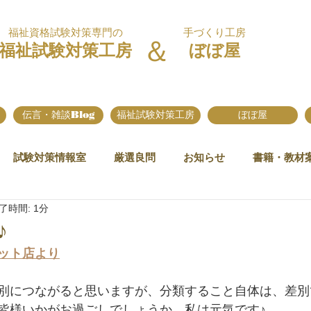
福祉資格試験対策専門の
手づくり工房
＆
福祉試験対策工房
ぼぼ屋
伝言・雑談Blog
福祉試験対策工房
ぼぼ屋
試験対策情報室
厳選良問
お知らせ
書籍・教材
了時間: 1分
♪
ット店より
別につながると思いますが、分類すること自体は、差別
皆様いかがお過ごしでしょうか。私は元気です♪