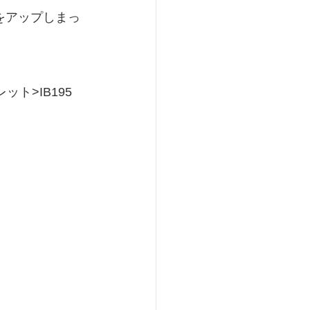
をアップしまっ
ト>IB195　