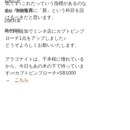
お知らせ
気です♪これだっていう指標があるのな
ら、学校教育に「親」という科目を設
書籍・教材案内
けるべきだと思います。
試験対策
新作情報
今日も追加でミンネ店にカブトピンブ
ローチ1点をアップしました♪
どうぞよろしくお願いいたします。
アラゴナイトは、千本桜に憧れている
から、今日もあの木の下で待っていま
す♪<カブトピンブローチ>SB1000　
→　
こちら