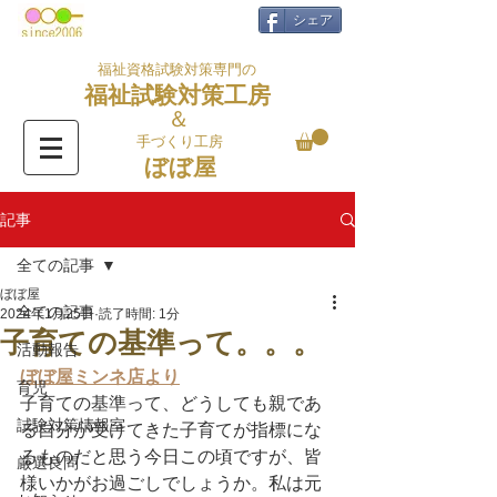
シェア
福祉資格試験対策専門の
福祉試験対策工房
＆
手づくり工房
ぼぼ屋
記事
全ての記事
ぼぼ屋
全ての記事
2024年1月25日
読了時間: 1分
子育ての基準って。。。
活動報告
ぼぼ屋ミンネ店より
育児
子育ての基準って、どうしても親であ
試験対策情報室
る自分が受けてきた子育てが指標にな
るものだと思う今日この頃ですが、皆
厳選良問
様いかがお過ごしでしょうか。私は元