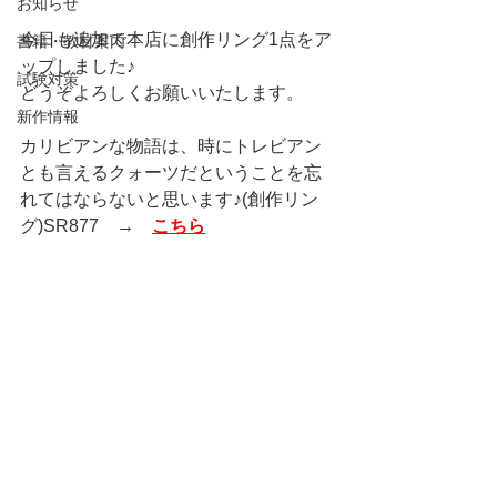
お知らせ
今日も追加で本店に創作リング1点をア
書籍・教材案内
ップしました♪
試験対策
どうぞよろしくお願いいたします。
新作情報
カリビアンな物語は、時にトレビアン
とも言えるクォーツだということを忘
れてはならないと思います♪(創作リン
グ)SR877　→　
こちら