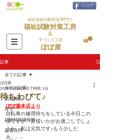
シェア
福祉資格試験対策専門の
福祉試験対策工房
＆
手づくり工房
ぼぼ屋
記事
全ての記事
ぼぼ屋
全ての記事
2024年6月6日
読了時間: 1分
待ちわびて♪
活動報告
ぼぼ屋本店より
育児
自転車の修理待ちをしている今日この
試験対策情報室
頃ですが、皆様いかがお過ごしでしょ
うか。私は元気です♪もう少しだ
厳選良問
ぁ。。。