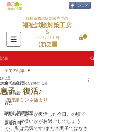
シェア
福祉資格試験対策専門の
福祉試験対策工房
＆
手づくり工房
ぼぼ屋
記事
全ての記事
ぼぼ屋
全ての記事
2023年8月17日
読了時間: 1分
息子、復活♪
活動報告
ぼぼ屋ミンネ店より
育児
試験対策情報室
寝込んだ息子が復活した今日この頃で
すが、皆様いかがお過ごしでしょう
厳選良問
か。私は元気です♪まだ本調子ではなさ