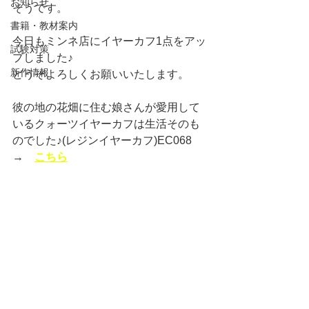
お知らせ
そうです。
書籍・教材案内
今日もミンネ店にイヤーカフ1点をアッ
試験対策
プしました♪
新作情報
どうぞよろしくお願いいたします。
彼の地の花畑に住む娘さんが愛用して
いるクォーツイヤーカフは生活そのも
のでした♪(レジンイヤーカフ)EC068　
→　
こちら