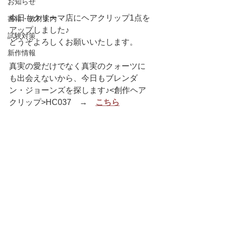
お知らせ
今日もクリーマ店にヘアクリップ1点を
書籍・教材案内
アップしました♪
試験対策
どうぞよろしくお願いいたします。
新作情報
真実の愛だけでなく真実のクォーツに
も出会えないから、今日もブレンダ
ン・ジョーンズを探します♪<創作ヘア
クリップ>HC037　→　
こちら