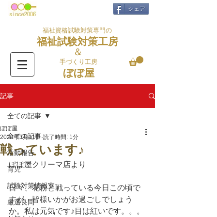
シェア
福祉資格試験対策専門の
福祉試験対策工房
＆
手づくり工房
ぼぼ屋
記事
全ての記事
ぼぼ屋
全ての記事
2023年3月11日
読了時間: 1分
戦っています♪
活動報告
ぼぼ屋クリーマ店より
育児
試験対策情報室
日々、花粉と戦っている今日この頃で
すが、皆様いかがお過ごしでしょう
厳選良問
か。私は元気です♪目は紅いです。。。