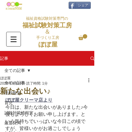
シェア
福祉資格試験対策専門の
福祉試験対策工房
＆
手づくり工房
ぼぼ屋
記事
全ての記事
ぼぼ屋
全ての記事
2025年9月24日
読了時間: 1分
新たな出会い♪
活動報告
ぼぼ屋クリーマ店より
育児
今日は、新たな出会いがありました♪今
試験対策情報室
後もよろしくお願い申し上げます。と
いう気持ちでいっぱいな今日この頃で
厳選良問
すが、皆様いかがお過ごしでしょう