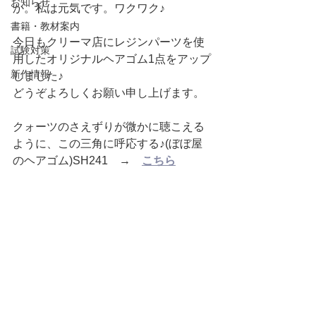
お知らせ
か。私は元気です。ワクワク♪
書籍・教材案内
今日もクリーマ店にレジンパーツを使
試験対策
用したオリジナルヘアゴム1点をアップ
新作情報
しました♪
どうぞよろしくお願い申し上げます。
クォーツのさえずりが微かに聴こえる
ように、この三角に呼応する♪(ぼぼ屋
のヘアゴム)SH241　→　
こちら