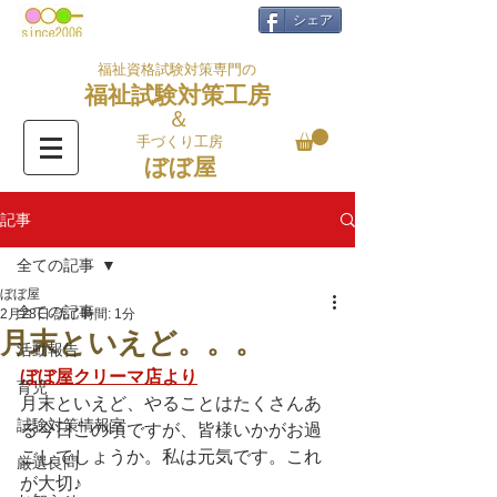
シェア
福祉資格試験対策専門の
福祉試験対策工房
＆
手づくり工房
ぼぼ屋
記事
全ての記事
ぼぼ屋
全ての記事
2月28日
読了時間: 1分
月末といえど。。。
活動報告
ぼぼ屋クリーマ店より
育児
月末といえど、やることはたくさんあ
試験対策情報室
る今日この頃ですが、皆様いかがお過
ごしでしょうか。私は元気です。これ
厳選良問
が大切♪