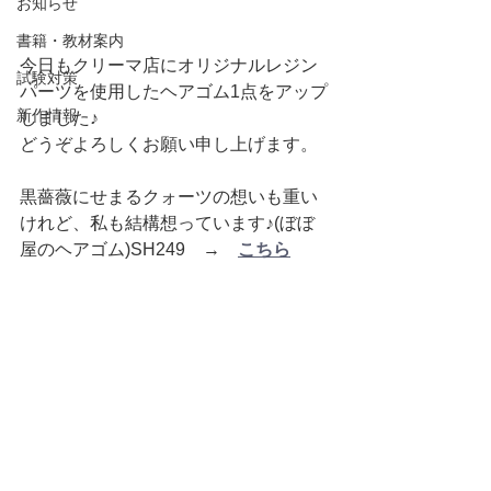
お知らせ
書籍・教材案内
今日もクリーマ店にオリジナルレジン
試験対策
パーツを使用したヘアゴム1点をアップ
新作情報
しました♪
どうぞよろしくお願い申し上げます。
黒薔薇にせまるクォーツの想いも重い
けれど、私も結構想っています♪(ぼぼ
屋のヘアゴム)SH249　→　
こちら