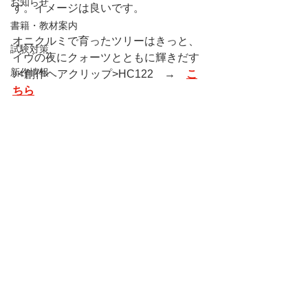
お知らせ
す。イメージは良いです。
書籍・教材案内
オニクルミで育ったツリーはきっと、
試験対策
イヴの夜にクォーツとともに輝きだす
新作情報
♪<創作ヘアクリップ>HC122　→　
こ
ちら