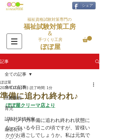
シェア
福祉資格試験対策専門の
福祉試験対策工房
＆
手づくり工房
ぼぼ屋
記事
全ての記事
ぼぼ屋
全ての記事
2025年11月17日
読了時間: 1分
準備に追われ終われ♪
活動報告
ぼぼ屋クリーマ店より
育児
試験対策情報室
イベントの準備に追われ終われ状態に
なっている今日この頃ですが、皆様い
厳選良問
かがお過ごしでしょうか。私は元気で