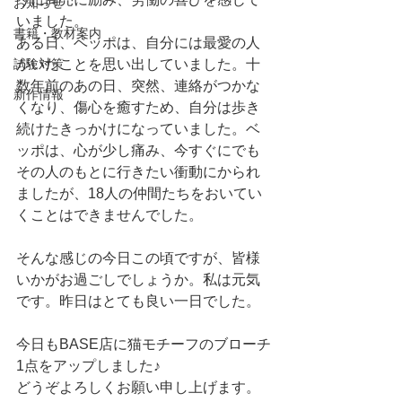
お知らせ
いました。
書籍・教材案内
ある日、ベッポは、自分には最愛の人
試験対策
がいたことを思い出していました。十
数年前のあの日、突然、連絡がつかな
新作情報
くなり、傷心を癒すため、自分は歩き
続けたきっかけになっていました。ベ
ッポは、心が少し痛み、今すぐにでも
その人のもとに行きたい衝動にかられ
ましたが、18人の仲間たちをおいてい
くことはできませんでした。
そんな感じの今日この頃ですが、皆様
いかがお過ごしでしょうか。私は元気
です。昨日はとても良い一日でした。
今日もBASE店に猫モチーフのブローチ
1点をアップしました♪
どうぞよろしくお願い申し上げます。