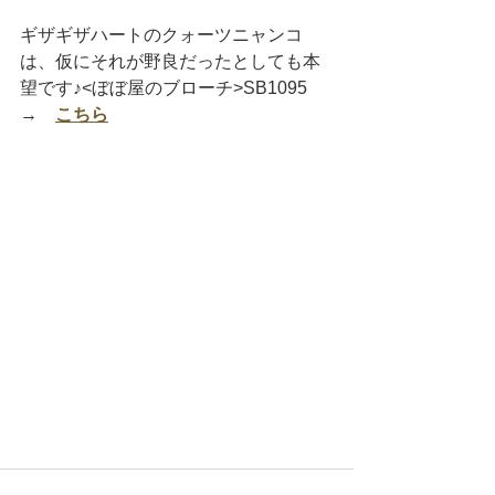
ギザギザハートのクォーツニャンコ
は、仮にそれが野良だったとしても本
望です♪<ぼぼ屋のブローチ>SB1095　
→　
こちら