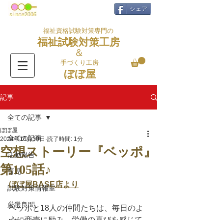
シェア
福祉資格試験対策専門の
福祉試験対策工房
＆
手づくり工房
ぼぼ屋
記事
全ての記事
ぼぼ屋
全ての記事
2024年10月30日
読了時間: 1分
空想ストーリー『ベッポ』
活動報告
第105話♪
育児
ぼぼ屋BASE店より
試験対策情報室
厳選良問
ベッポと18人の仲間たちは、毎日のよ
うに商売に励み、労働の喜びを感じて