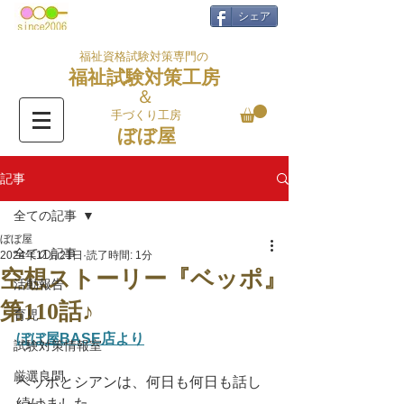
シェア
福祉資格試験対策専門の
福祉試験対策工房
＆
手づくり工房
ぼぼ屋
記事
全ての記事
ぼぼ屋
全ての記事
2024年11月21日
読了時間: 1分
空想ストーリー『ベッポ』
活動報告
第110話♪
育児
ぼぼ屋BASE店より
試験対策情報室
厳選良問
ベッポとシアンは、何日も何日も話し
続けました。