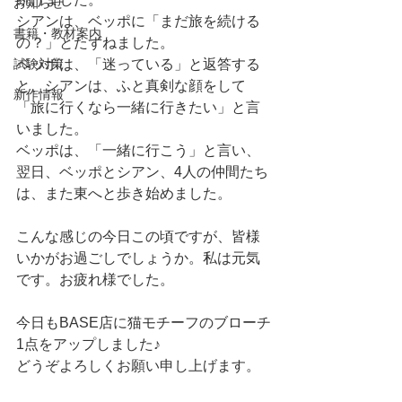
お知らせ
シアンは、ベッポに「まだ旅を続ける
書籍・教材案内
の？」とたずねました。
試験対策
ベッポは、「迷っている」と返答する
と、シアンは、ふと真剣な顔をして
新作情報
「旅に行くなら一緒に行きたい」と言
いました。
ベッポは、「一緒に行こう」と言い、
翌日、ベッポとシアン、4人の仲間たち
は、また東へと歩き始めました。
こんな感じの今日この頃ですが、皆様
いかがお過ごしでしょうか。私は元気
です。お疲れ様でした。
今日もBASE店に猫モチーフのブローチ
1点をアップしました♪
どうぞよろしくお願い申し上げます。