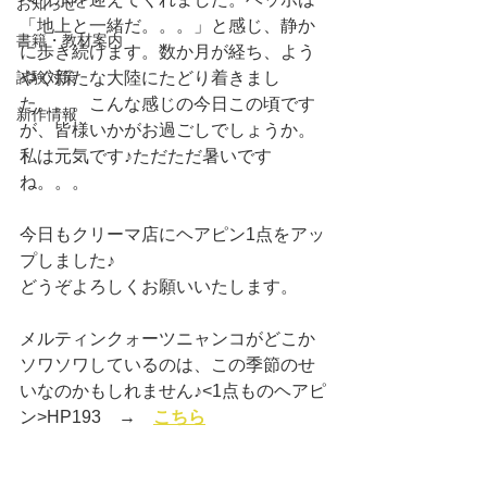
お知らせ
「地上と一緒だ。。。」と感じ、静か
書籍・教材案内
に歩き続けます。数か月が経ち、よう
試験対策
やく新たな大陸にたどり着きまし
た。。。こんな感じの今日この頃です
新作情報
が、皆様いかがお過ごしでしょうか。
私は元気です♪ただただ暑いです
ね。。。
今日もクリーマ店にヘアピン1点をアッ
プしました♪
どうぞよろしくお願いいたします。
メルティンクォーツニャンコがどこか
ソワソワしているのは、この季節のせ
いなのかもしれません♪<1点ものヘアピ
ン>HP193　→　
こちら