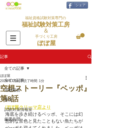
シェア
福祉資格試験対策専門の
福祉試験対策工房
＆
手づくり工房
ぼぼ屋
記事
全ての記事
ぼぼ屋
全ての記事
2024年7月6日
読了時間: 1分
空想ストーリー『ベッポ』
活動報告
第8話
育児
ぼぼ屋クリーマ店より
試験対策情報室
海底を歩き続けるベッポ、そこには幻
厳選良問
想的な景色と見たこともない魚たちが
ベッポを迎えてくれました。ベッポは