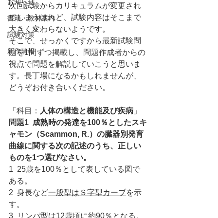
お知らせ
次回試験からカリキュラムが変更され
てしまうけれど、試験内容はそこまで
書籍・教材案内
大きく変わらないようです。
試験対策
そこで、せっかくですから最新試験問
新作情報
題を1問ずつ掲載し、問題作成者からの
視点で問題を解説していこうと思いま
す。長丁場になるかもしれませんが、
どうぞお付き合いください。
「科目：
人体の構造と機能及び疾病
」
問題1  成熟時の発達を100％としたスキ
ャモン（Scammon, R.）の臓器別発育
曲線に関する次の記述のうち、正しい
ものを1つ選びなさい。
1  25歳を100％として表している図で
ある。
2  身長など
一般型はＳ字型カーブ
を示
す。
3  リンパ型は12歳頃に約90％となる。