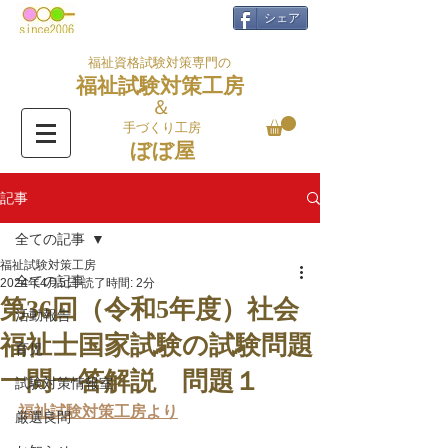
シェア
福祉資格試験対策専門の
福祉試験対策工房
＆
手づくり工房
ぼぼ屋
記事
全ての記事
福祉試験対策工房
全ての記事
2024年4月5日
読了時間: 2分
第36回（令和5年度）社会
活動報告
福祉士国家試験の試験問題
育児
一問一答解説 問題１
試験対策情報室
福祉試験対策工房より
厳選良問