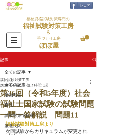
シェア
福祉資格試験対策専門の
福祉試験対策工房
＆
手づくり工房
ぼぼ屋
記事
全ての記事
福祉試験対策工房
全ての記事
2024年4月21日
読了時間: 1分
第36回（令和5年度）社会
活動報告
福祉士国家試験の試験問題
育児
一問一答解説 問題11
試験対策情報室
福祉試験対策工房より
厳選良問
次回試験からカリキュラムが変更され