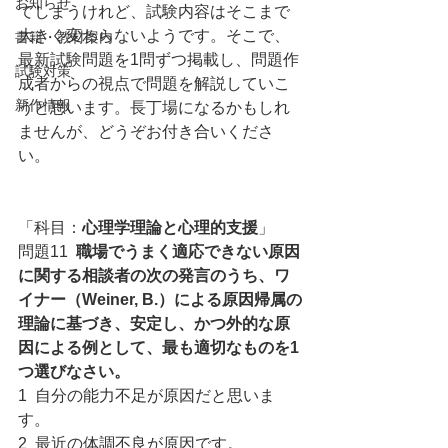
お知らせ
てしまうけれど、試験内容はそこまで
大きく変わらないようです。そこで、
書籍・教材案内
最新試験問題を1問ずつ掲載し、問題作
試験対策
成者からの視点で問題を解説していこ
新作情報
うと思います。長丁場になるかもしれ
ませんが、どうぞお付き合いくださ
い。
「科目：
心理学理論と心理的支援
」
問題11 
 職場でうまく適応できない原因
に関する相談者の次の発言のうち、ワ
イナー（Weiner, B.）による原因帰属の
理論に基づき、安定し、かつ外的な原
因による例として、最も適切なものを1
つ選びなさい。
1  自分の能力不足が原因だと思いま
す。
2  最近の体調不良が原因です。