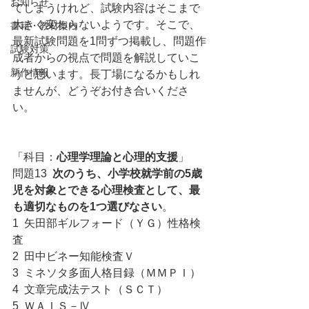
お知らせ
てしまうけれど、試験内容はそこまで
大きく変わらないようです。そこで、
書籍・教材案内
最新試験問題を1問ずつ掲載し、問題作
試験対策
成者からの視点で問題を解説していこ
新作情報
うと思います。長丁場になるかもしれ
ませんが、どうぞお付き合いくださ
い。
「科目：
心理学理論と心理的支援
」
問題13  
次のうち、小学校就学前の5歳
児を対象とできる心理検査として、最
も適切なものを1つ選びなさい
。
1  矢田部ギルフォード（ＹＧ）性格検
査
2  田中ビネー知能検査Ｖ
3  ミネソタ多面人格目録（ＭＭＰＩ）
4  文章完成法テスト（ＳＣＴ）
5  ＷＡＩＳ－Ⅳ