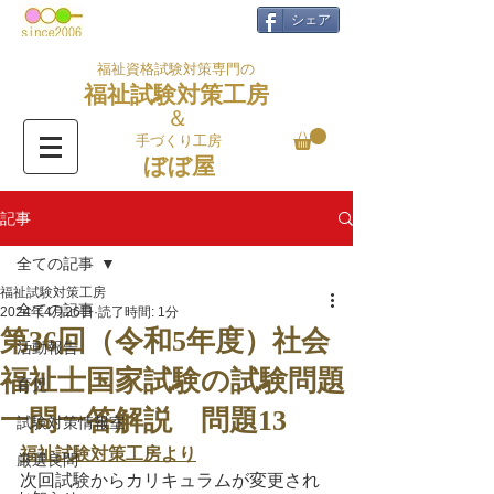
シェア
福祉資格試験対策専門の
福祉試験対策工房
＆
手づくり工房
ぼぼ屋
記事
全ての記事
福祉試験対策工房
全ての記事
2024年4月26日
読了時間: 1分
第36回（令和5年度）社会
活動報告
福祉士国家試験の試験問題
育児
一問一答解説 問題13
試験対策情報室
福祉試験対策工房より
厳選良問
次回試験からカリキュラムが変更され