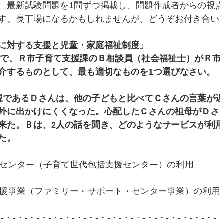
、最新試験問題を1問ずつ掲載し、問題作成者からの視
す。長丁場になるかもしれませんが、どうぞお付き合い
に対する支援と児童・家庭福祉制度」
で、Ｒ市子育て支援課のＢ相談員（社会福祉士）がＲ
介するものとして、最も適切なものを1つ選びなさい。
親であるＤさんは、他の子どもと比べてＣさんの
言葉が
外に出かけにくくなった。心配したＣさんの祖母がＤさ
来た。Ｂは、2人の話を聞き、どのようなサービスが利
た。
支援センター（子育て世代包括支援センター）の利用
動支援事業（ファミリー・サポート・センター事業）の利用
・-・-・-・-・-・-・-・-・-・-・-・-・-・-・-・-・-・-・-