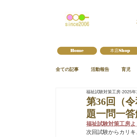
Home
本店Shop
全ての記事
活動報告
育児
福祉試験対策工房
2025年
新作情報
第36回（
題一問一答
福祉試験対策工房よ
次回試験からカリキ