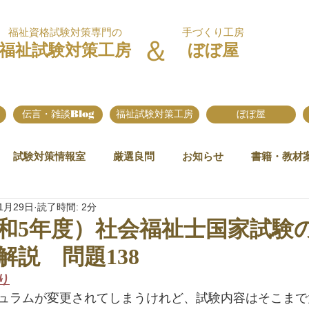
福祉資格試験対策専門の
手づくり工房
＆
福祉試験対策工房
ぼぼ屋
伝言・雑談Blog
福祉試験対策工房
ぼぼ屋
試験対策情報室
厳選良問
お知らせ
書籍・教材
1月29日
読了時間: 2分
令和5年度）社会福祉士国家試験
解説 問題138
り
ュラムが変更されてしまうけれど、試験内容はそこまで