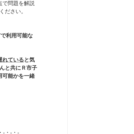
点で問題を解説
ください。
市で利用可能な
遅れている
と気
んと共にＲ市子
用可能かを一緒
・-・-・-