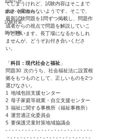
お知らせ
てしまうけれど、試験内容はそこまで
大きく変わらないようです。そこで、
書籍・教材案内
最新試験問題を1問ずつ掲載し、問題作
試験対策
成者からの視点で問題を解説していこ
新作情報
うと思います。長丁場になるかもしれ
ませんが、どうぞお付き合いくださ
い。
「
科目：現代社会と福祉
」
問題30  次のうち、社会福祉法に設置根
拠をもつものとして、正しいものを2つ
選びなさい。
1  地域包括支援センター
2  母子家庭等就業・自立支援センター
3  福祉に関する事務所（福祉事務所）
4  運営適正化委員会
5  要保護児童対策地域協議会
-・-・-・-・-・-・-・-・-・-・-・-・-・-
・-・-・-・-・-・-・-・-・-・-・-・-・-