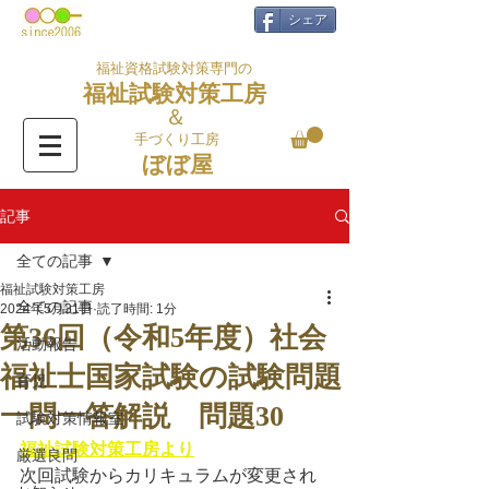
シェア
福祉資格試験対策専門の
福祉試験対策工房
＆
手づくり工房
ぼぼ屋
記事
全ての記事
福祉試験対策工房
全ての記事
2024年5月31日
読了時間: 1分
第36回（令和5年度）社会
活動報告
福祉士国家試験の試験問題
育児
一問一答解説 問題30
試験対策情報室
福祉試験対策工房より
厳選良問
次回試験からカリキュラムが変更され