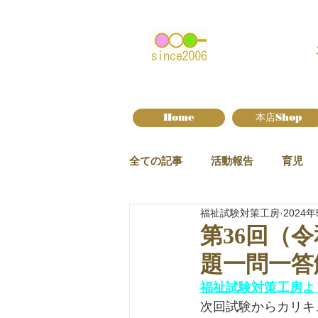
Home
本店Shop
全ての記事
活動報告
育児
福祉試験対策工房
2024年
新作情報
第36回（
題一問一答
福祉試験対策工房よ
次回試験からカリキ