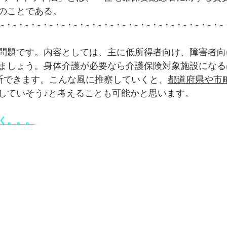
のことである。
・-・-・-・-・-・-・-・-・-・-・-・-・-・-・-・-・-・-・-
問題です。内容としては、主に低所得者向け、障害者向
ましょう。身体介護が必要なら介護保険対象施設になる
断できます。こんな風に推察していくと、
都道府県や市
していそう♪と考えることも可能かと思います。
く。。。