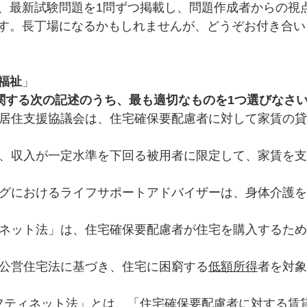
、最新試験問題を1問ずつ掲載し、問題作成者からの視
す。長丁場になるかもしれませんが、どうぞお付き合い
福祉
」
関する次の記述のうち、最も適切なものを1つ選びなさ
慮者居住支援協議会は、住宅確保要配慮者に対して家賃の
金は、収入が一定水準を下回る被用者に限定して、家賃を
ジングにおけるライフサポートアドバイザーは、身体介護
ティネット法」は、住宅確保要配慮者が住宅を購入するた
は、公営住宅法に基づき、住宅に困窮する
低額所得
者を対象
ーフティネット法」とは、「住宅確保要配慮者に対する賃