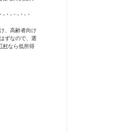
・-・-・-・-・
け、高齢者向け
はずなので、選
町村
なら低所得