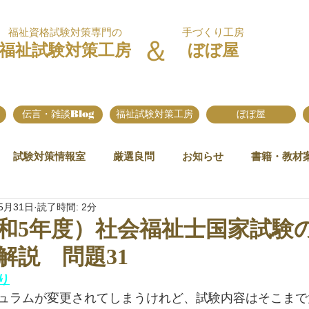
福祉資格試験対策専門の
手づくり工房
＆
福祉試験対策工房
ぼぼ屋
伝言・雑談Blog
福祉試験対策工房
ぼぼ屋
試験対策情報室
厳選良問
お知らせ
書籍・教材
5月31日
読了時間: 2分
令和5年度）社会福祉士国家試験
解説 問題31
り
ュラムが変更されてしまうけれど、試験内容はそこまで