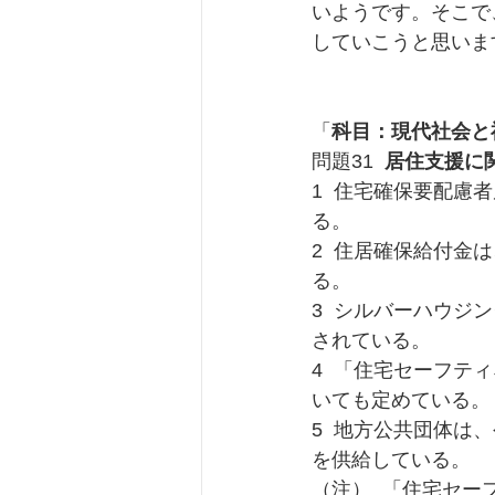
いようです。そこで
していこうと思いま
「
科目：現代社会と
問題31 
 居住支援に
1  住宅確保要配
る。
2  住居確保給付
る。
3  シルバーハウ
されている。
4  「住宅セーフ
いても定めている。
5  地方公共団体
を供給している。
（注）  「住宅セ