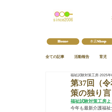
Home
本店Shop
全ての記事
活動報告
育児
福祉試験対策工房
2025年
新作情報
第37回（
策の独り言
福祉試験対策工房よ
今年も最新介護福祉