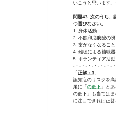
いこうと思います。
問題43  次のうち
つ選びなさい。
1  身体活動
2  不飽和脂肪酸の
3  歯がなくなる
4  難聴による補聴
5  ボランティア活動
-・-・-・-・-・-・-
「
正解：3
」
認知症のリスクを高
尾に「
の低下
」とあ
の低下」も当てはま
に注目できれば正答