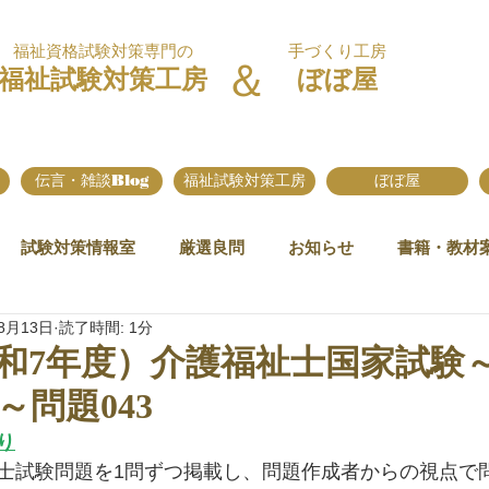
福祉資格試験対策専門の
手づくり工房
＆
福祉試験対策工房
ぼぼ屋
伝言・雑談Blog
福祉試験対策工房
ぼぼ屋
試験対策情報室
厳選良問
お知らせ
書籍・教材
8月13日
読了時間: 1分
令和7年度）介護福祉士国家試験
～問題043
り
士試験問題を1問ずつ掲載し、問題作成者からの視点で