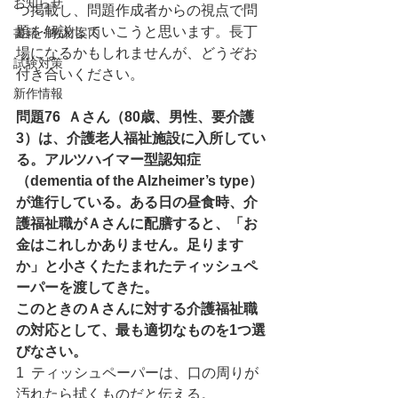
お知らせ
つ掲載し、問題作成者からの視点で問
題を解説していこうと思います。長丁
書籍・教材案内
場になるかもしれませんが、どうぞお
試験対策
付き合いください。
新作情報
問題76  Ａさん（80歳、男性、要介護
3）は、介護老人福祉施設に入所してい
る。アルツハイマー型認知症
（dementia of the Alzheimer’s type）
が進行している。ある日の昼食時、介
護福祉職がＡさんに配膳すると、「お
金はこれしかありません。足ります
か」と小さくたたまれたティッシュペ
ーパーを渡してきた。
このときのＡさんに対する介護福祉職
の対応として、最も適切なものを1つ選
びなさい。
1  ティッシュペーパーは、口の周りが
汚れたら拭くものだと伝える。