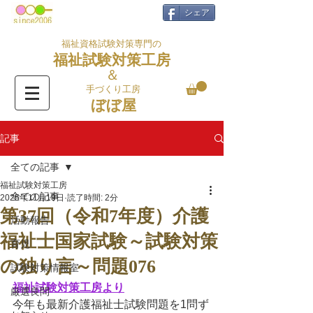
シェア
福祉資格試験対策専門の
福祉試験対策工房
＆
手づくり工房
ぼぼ屋
記事
全ての記事
福祉試験対策工房
全ての記事
2025年11月19日
読了時間: 2分
第37回（令和7年度）介護
活動報告
福祉士国家試験～試験対策
育児
の独り言～問題076
試験対策情報室
福祉試験対策工房より
厳選良問
今年も最新介護福祉士試験問題を1問ず