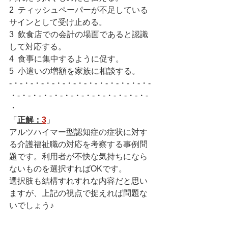
2  ティッシュペーパーが不足している
サインとして受け止める。
3  飲食店での会計の場面であると認識
して対応する。
4  食事に集中するように促す。
5  小遣いの増額を家族に相談する。
-・-・-・-・-・-・-・-・-・-・-・-・-・-
・-・-・-・-・-・-・-・-・-・-・-・-・-
・
「
正解：
3
」
アルツハイマー型認知症の症状に対す
る介護福祉職の対応を考察する事例問
題です。利用者が不快な気持ちになら
ないものを選択すればOKです。
選択肢も結構すれすれな内容だと思い
ますが、上記の視点で捉えれば問題な
いでしょう♪