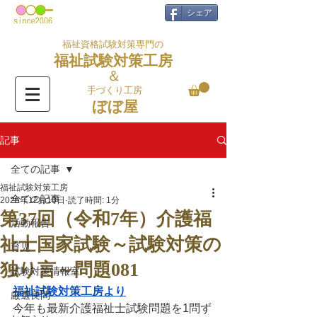
シェア
福祉資格試験対策専門の
福祉試験対策工房
＆
手づくり工房
ぼぼ屋
記事
全ての記事
福祉試験対策工房
全ての記事
2025年12月10日
読了時間: 1分
第37回（令和7年）介護福
活動報告
祉士国家試験～試験対策の
育児
独り言～問題081
試験対策情報室
福祉試験対策工房より
厳選良問
今年も最新介護福祉士試験問題を1問ず