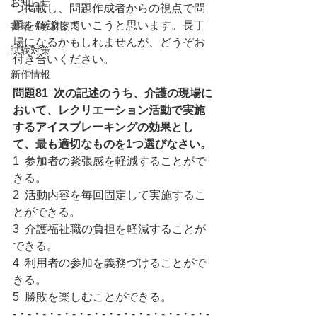
お知らせ
つ掲載し、問題作成者からの視点で問
題を解説していこうと思います。長丁
書籍・教材案内
場になるかもしれませんが、どうぞお
試験対策
付き合いください。
新作情報
問題81  次の記述のうち、介護の現場に
おいて、レクリエーション活動で実施
するアイスブレーキングの効果とし
て、最も適切なものを1つ選びなさい。
1  参加者の緊張感を軽減することがで
きる。
2  活動内容を毎回固定して実施するこ
とができる。
3  介護福祉職の負担を軽減することが
できる。
4  利用者の参加を義務づけることがで
きる。
5  勝敗を楽しむことができる。
-・-・-・-・-・-・-・-・-・-・-・-・-・-