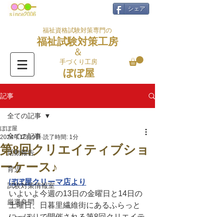
シェア
福祉資格試験対策専門の
福祉試験対策工房
＆
手づくり工房
ぼぼ屋
記事
全ての記事
ぼぼ屋
全ての記事
2024年12月9日
読了時間: 1分
第8回クリエイティブショ
活動報告
ーケース♪
育児
ぼぼ屋クリーマ店より
試験対策情報室
いよいよ今週の13日の金曜日と14日の
厳選良問
土曜日、日暮里繊維街にあるふらっと
にっぽりで開催される第8回クリエイテ