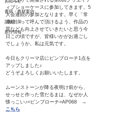
お知らせ
ィブショーケースに参加してきます。5
書籍・教材案内
大会連続の参加となります。早く「常
試験対策
連組」って呼んで頂けるよう、作品の
質なども向上させていきたいと思う今
新作情報
日この頃ですが、皆様いかがお過ごし
でしょうか。私は元気です。
今日もクリーマ店にピンブローチ1点を
アップしました♪
どうぞよろしくお願いいたします。
ムーンストーンが降る夜明け前から、
せっせと作った雪だるまは、なぜか人
懐っこい♪<ピンブローチ>AP068　→　
こちら