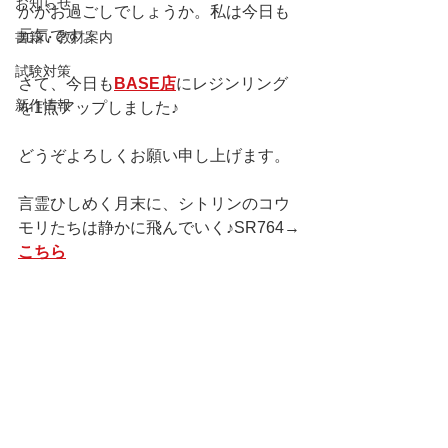
お知らせ
かがお過ごしでしょうか。私は今日も
元気です。
書籍・教材案内
試験対策
さて、今日も
BASE店
にレジンリング
新作情報
を1点アップしました♪
どうぞよろしくお願い申し上げます。
言霊ひしめく月末に、シトリンのコウ
モリたちは静かに飛んでいく♪SR764→
こちら