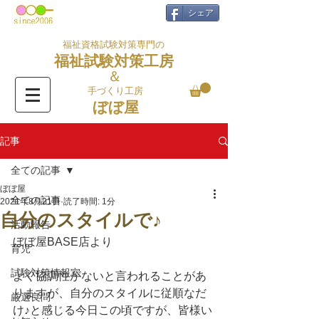
シェア
福祉資格試験対策専門の
福祉試験対策工房
＆
手づくり工房
ぼぼ屋
記事
全ての記事
ぼぼ屋
全ての記事
2021年8月21日
読了時間: 1分
自分のスタイルで♪
活動報告
ぼぼ屋BASE店より
育児
試験対策情報室
よく協調性がないと言われることがあ
りますが、自分のスタイルに従順なだ
厳選良問
け♪と感じる今日この頃ですが、皆様い