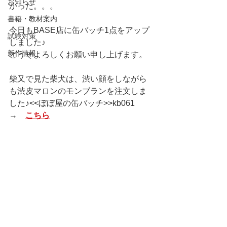
お知らせ
かった。。。
書籍・教材案内
今日もBASE店に缶バッチ1点をアップ
試験対策
しました♪
新作情報
どうぞよろしくお願い申し上げます。
柴又で見た柴犬は、渋い顔をしながら
も渋皮マロンのモンブランを注文しま
した♪<<ぼぼ屋の缶バッチ>>kb061　
→　
こちら