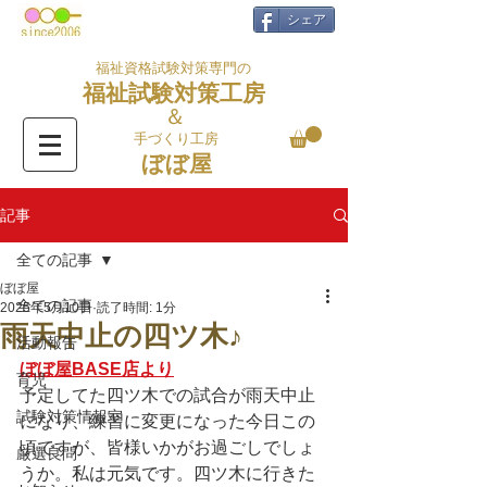
シェア
福祉資格試験対策専門の
福祉試験対策工房
＆
手づくり工房
ぼぼ屋
記事
全ての記事
ぼぼ屋
全ての記事
2025年5月10日
読了時間: 1分
雨天中止の四ツ木♪
活動報告
ぼぼ屋BASE店より
育児
予定してた四ツ木での試合が雨天中止
試験対策情報室
になり、練習に変更になった今日この
頃ですが、皆様いかがお過ごしでしょ
厳選良問
うか。私は元気です。四ツ木に行きた