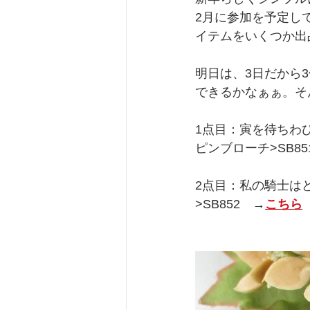
2月に参加を予定し
イテムをいくつか出
明日は、3日だから
できるかなぁぁ。そ
1点目：寅を待ちわ
ピンブローチ>SB8
2点目：私の騎士は
>SB852　→
こちら