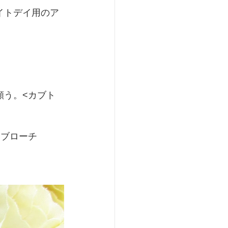
イトデイ用のア
願う。<カブト
ンブローチ