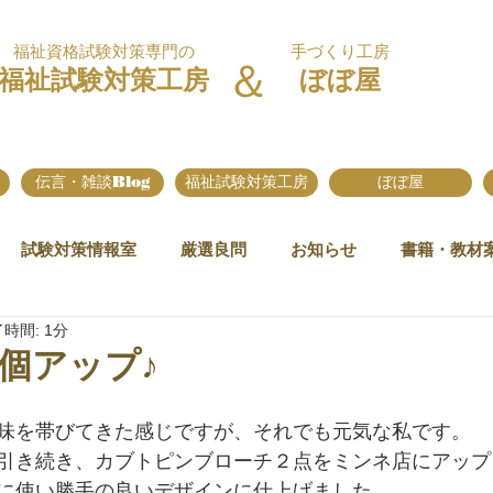
福祉資格試験対策専門の
手づくり工房
＆
福祉試験対策工房
ぼぼ屋
伝言・雑談Blog
福祉試験対策工房
ぼぼ屋
試験対策情報室
厳選良問
お知らせ
書籍・教材
時間: 1分
2個アップ♪
味を帯びてきた感じですが、それでも元気な私です。
引き続き、カブトピンブローチ２点をミンネ店にアップ
に使い勝手の良いデザインに仕上げました。