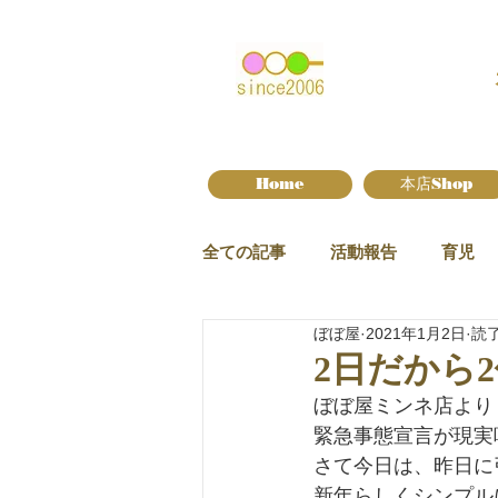
Home
本店Shop
全ての記事
活動報告
育児
ぼぼ屋
2021年1月2日
読了
新作情報
2日だから
ぼぼ屋ミンネ店より
緊急事態宣言が現実
さて今日は、昨日に
新年らしくシンプル